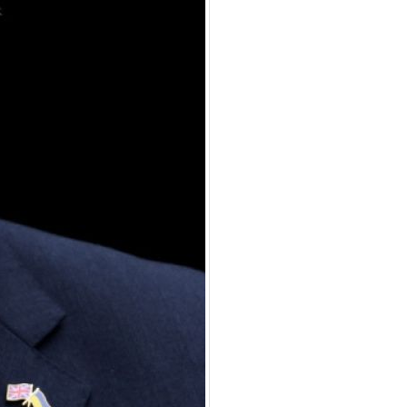
para
subir
o
bajar
el
volumen.