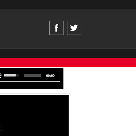
00:00
tor
Use
las
flechas
Arriba/Abajo