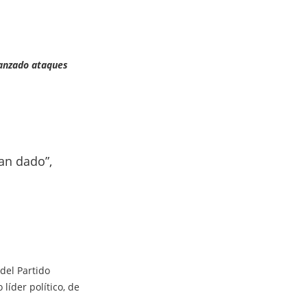
lanzado ataques
han dado”,
del Partido
íder político, de